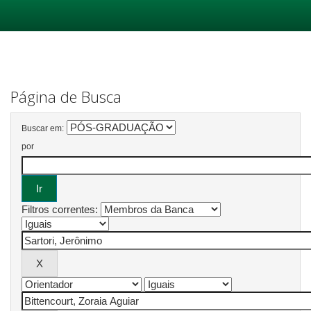
Skip
navigation
Página de Busca
Buscar em:
por
Filtros correntes: