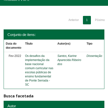
Anterior
1
Póximo
Conjunto de itens:
Data do
Título
Autor(es)
Tipo
documento
Fev-2022
Os desafios da
Santos, Karine
Dissertação
implementação da
Aparecida Ribeiro
base nacional
dos
comum curricular nas
escolas públicas de
ensino fundamental
de Ponte Serrada -
SC
Busca facetada
Autor