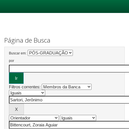
Skip
navigation
Página de Busca
Buscar em:
por
Filtros correntes: