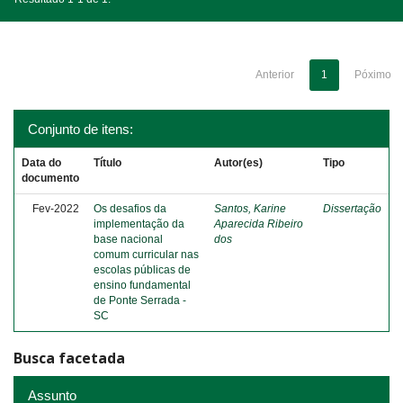
Anterior
1
Póximo
Conjunto de itens:
Data do
Título
Autor(es)
Tipo
documento
Fev-2022
Os desafios da
Santos, Karine
Dissertação
implementação da
Aparecida Ribeiro
base nacional
dos
comum curricular nas
escolas públicas de
ensino fundamental
de Ponte Serrada -
SC
Busca facetada
Assunto