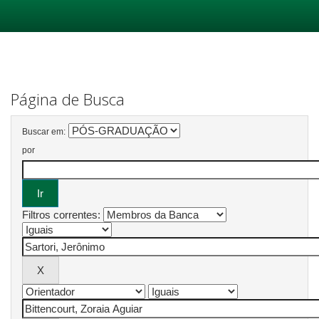
Skip
navigation
Página de Busca
Buscar em:
por
Filtros correntes: