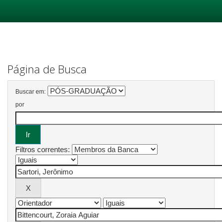
Skip
navigation
Página de Busca
Buscar em:
por
Filtros correntes: