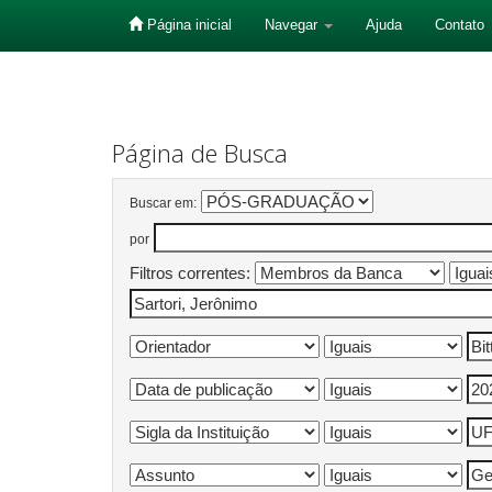
Página inicial
Navegar
Ajuda
Contato
Skip
navigation
Página de Busca
Buscar em:
por
Filtros correntes: