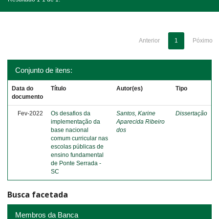
Anterior
1
Póximo
Conjunto de itens:
Data do
Título
Autor(es)
Tipo
documento
Fev-2022
Os desafios da
Santos, Karine
Dissertação
implementação da
Aparecida Ribeiro
base nacional
dos
comum curricular nas
escolas públicas de
ensino fundamental
de Ponte Serrada -
SC
Busca facetada
Membros da Banca