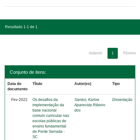
Resultado 1-1 de 1.
Anterior
1
Póximo
Conjunto de itens:
Data do
Título
Autor(es)
Tipo
documento
Fev-2022
Os desafios da
Santos, Karine
Dissertação
implementação da
Aparecida Ribeiro
base nacional
dos
comum curricular nas
escolas públicas de
ensino fundamental
de Ponte Serrada -
SC