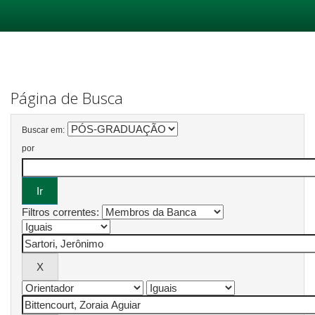
Skip
navigation
Página de Busca
Buscar em:
por
Filtros correntes: