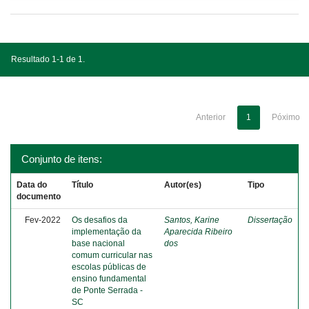
Resultado 1-1 de 1.
Anterior
1
Póximo
Conjunto de itens:
Data do
Título
Autor(es)
Tipo
documento
Fev-2022
Os desafios da
Santos, Karine
Dissertação
implementação da
Aparecida Ribeiro
base nacional
dos
comum curricular nas
escolas públicas de
ensino fundamental
de Ponte Serrada -
SC