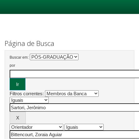
Skip
navigation
Página de Busca
Buscar em:
por
Filtros correntes: