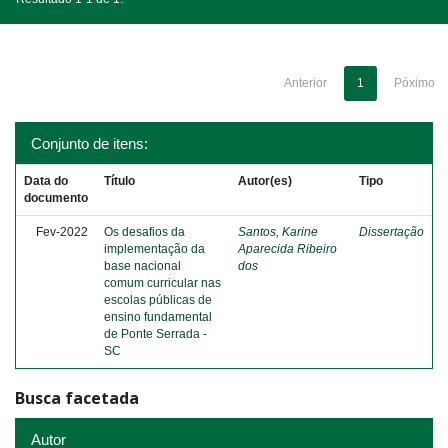
Anterior
1
Póximo
Conjunto de itens:
Data do
Título
Autor(es)
Tipo
documento
Fev-2022
Os desafios da
Santos, Karine
Dissertação
implementação da
Aparecida Ribeiro
base nacional
dos
comum curricular nas
escolas públicas de
ensino fundamental
de Ponte Serrada -
SC
Busca facetada
Autor