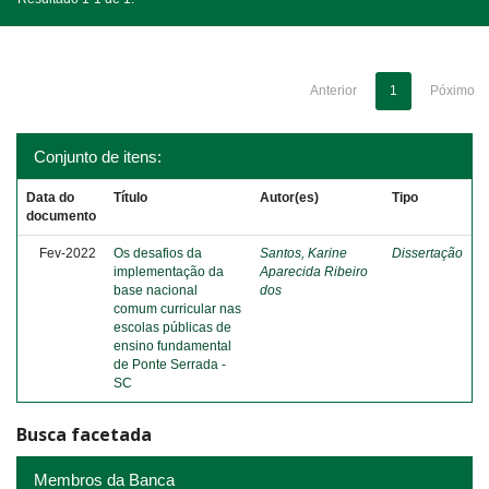
Anterior
1
Póximo
Conjunto de itens:
Data do
Título
Autor(es)
Tipo
documento
Fev-2022
Os desafios da
Santos, Karine
Dissertação
implementação da
Aparecida Ribeiro
base nacional
dos
comum curricular nas
escolas públicas de
ensino fundamental
de Ponte Serrada -
SC
Busca facetada
Membros da Banca