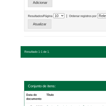
|
Resultados/Página
Ordenar registros por
Resultado 1-1 de 1.
Conjunto de itens:
Data do
Título
documento