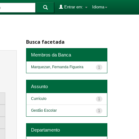
Entrar em:
Idioma
Busca facetada
Membros da Banca
Marquezan, Fernanda Figueira
1
Assunto
Currículo
1
Gestão Escolar
1
Departamento