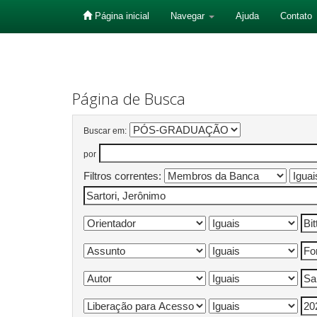
Página inicial
Navegar
Ajuda
Contato
Skip
navigation
Página de Busca
Buscar em:
por
Filtros correntes: