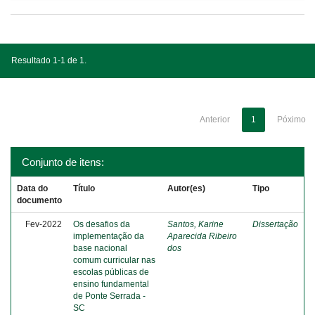
Resultado 1-1 de 1.
Anterior
1
Póximo
Conjunto de itens:
Data do
Título
Autor(es)
Tipo
documento
Fev-2022
Os desafios da
Santos, Karine
Dissertação
implementação da
Aparecida Ribeiro
base nacional
dos
comum curricular nas
escolas públicas de
ensino fundamental
de Ponte Serrada -
SC