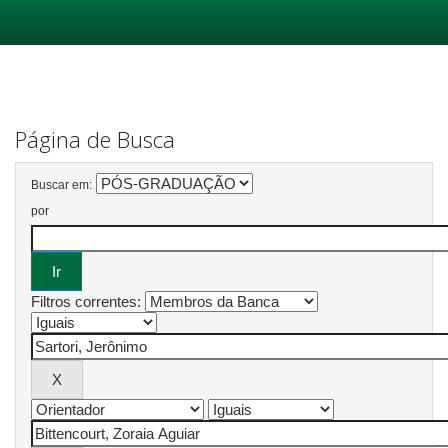
Skip
navigation
Página de Busca
Buscar em:
por
Filtros correntes: