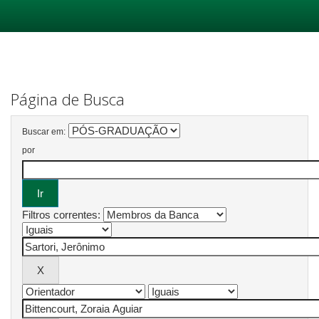
Skip
navigation
Página de Busca
Buscar em:
por
Filtros correntes: