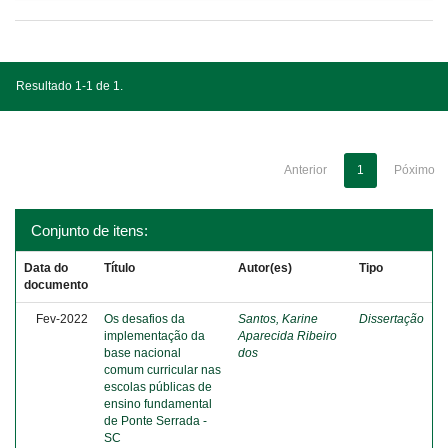
Resultado 1-1 de 1.
Anterior
1
Póximo
Conjunto de itens:
Data do
Título
Autor(es)
Tipo
documento
Fev-2022
Os desafios da
Santos, Karine
Dissertação
implementação da
Aparecida Ribeiro
base nacional
dos
comum curricular nas
escolas públicas de
ensino fundamental
de Ponte Serrada -
SC