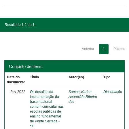
Resultado 1-1 de 1.
Anterior
1
Póximo
Conjunto de itens:
Data do
Título
Autor(es)
Tipo
documento
Fev-2022
Os desafios da
Santos, Karine
Dissertação
implementação da
Aparecida Ribeiro
base nacional
dos
comum curricular nas
escolas públicas de
ensino fundamental
de Ponte Serrada -
SC