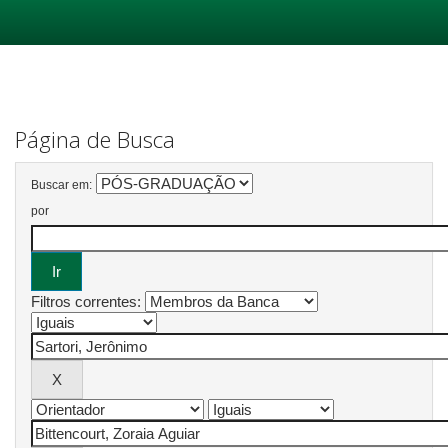
Skip
navigation
Página de Busca
Buscar em:
por
Filtros correntes: