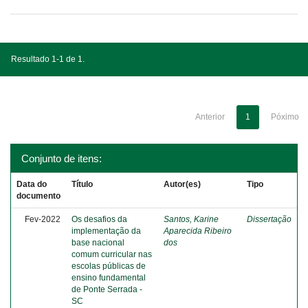
Resultado 1-1 de 1.
Anterior
1
Póximo
Conjunto de itens:
Data do
Título
Autor(es)
Tipo
documento
Fev-2022
Os desafios da
Santos, Karine
Dissertação
implementação da
Aparecida Ribeiro
base nacional
dos
comum curricular nas
escolas públicas de
ensino fundamental
de Ponte Serrada -
SC