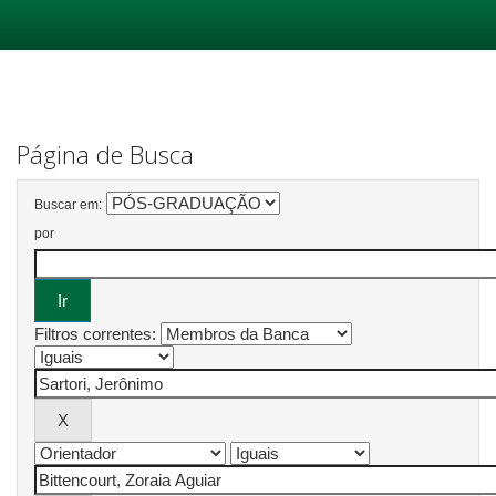
Skip
navigation
Página de Busca
Buscar em:
por
Filtros correntes: