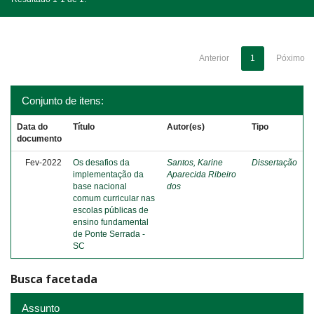
Anterior
1
Póximo
Conjunto de itens:
Data do
Título
Autor(es)
Tipo
documento
Fev-2022
Os desafios da
Santos, Karine
Dissertação
implementação da
Aparecida Ribeiro
base nacional
dos
comum curricular nas
escolas públicas de
ensino fundamental
de Ponte Serrada -
SC
Busca facetada
Assunto