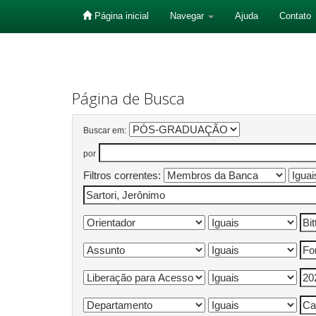
Página inicial
Navegar
Ajuda
Contato
Skip
navigation
Página de Busca
Buscar em:
por
Filtros correntes: