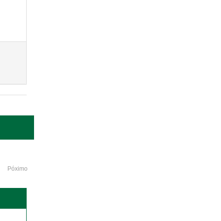
Póximo
o