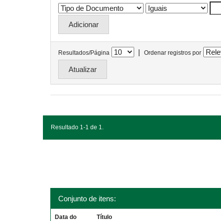
|
Resultados/Página
Ordenar registros por
Resultado 1-1 de 1.
Conjunto de itens:
Data do
Título