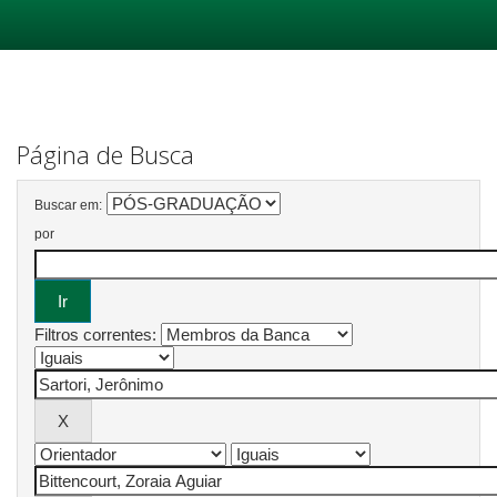
Skip
navigation
Página de Busca
Buscar em:
por
Filtros correntes: