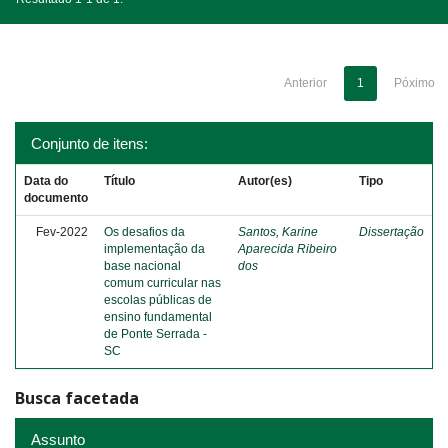
Anterior
1
Póximo
Conjunto de itens:
Data do
Título
Autor(es)
Tipo
documento
Fev-2022
Os desafios da
Santos, Karine
Dissertação
implementação da
Aparecida Ribeiro
base nacional
dos
comum curricular nas
escolas públicas de
ensino fundamental
de Ponte Serrada -
SC
Busca facetada
Assunto