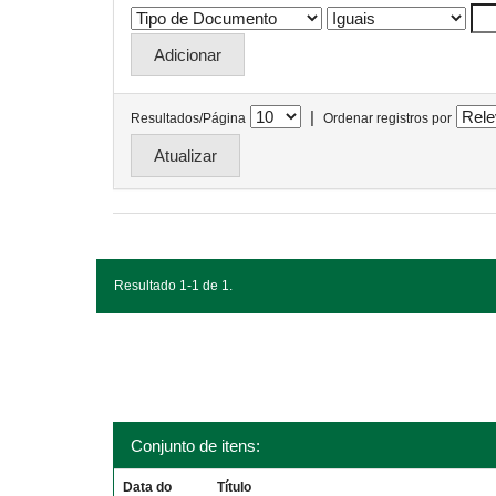
|
Resultados/Página
Ordenar registros por
Resultado 1-1 de 1.
Conjunto de itens:
Data do
Título