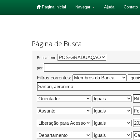
Página inicial
Navegar
Ajuda
Contato
Skip
navigation
Página de Busca
Buscar em:
por
Filtros correntes: