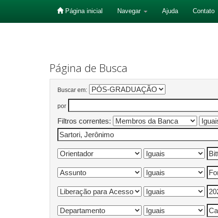
Página inicial
Navegar
Ajuda
Contato
Skip
navigation
Página de Busca
Buscar em:
por
Filtros correntes: