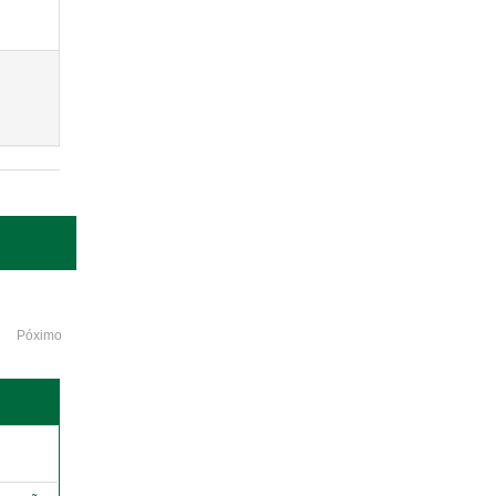
Póximo
o