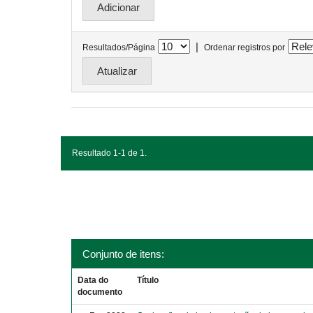
|
Resultados/Página
Ordenar registros por
Resultado 1-1 de 1.
Conjunto de itens:
Data do
Título
documento