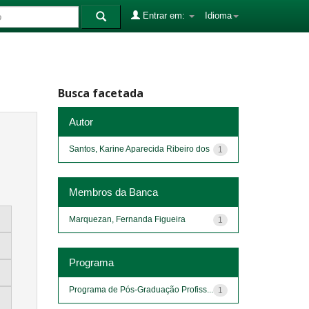
Entrar em:
Idioma
Busca facetada
Autor
Santos, Karine Aparecida Ribeiro dos
1
Membros da Banca
Marquezan, Fernanda Figueira
1
Programa
Programa de Pós-Graduação Profiss...
1