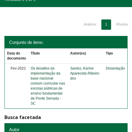
Anterior
1
Póximo
Conjunto de itens:
Data do
Título
Autor(es)
Tipo
documento
Fev-2022
Os desafios da
Santos, Karine
Dissertação
implementação da
Aparecida Ribeiro
base nacional
dos
comum curricular nas
escolas públicas de
ensino fundamental
de Ponte Serrada -
SC
Busca facetada
Autor