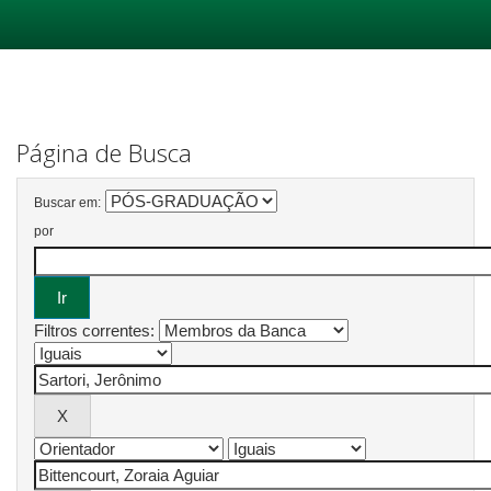
Skip
navigation
Página de Busca
Buscar em:
por
Filtros correntes: