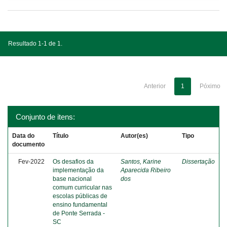
Resultado 1-1 de 1.
Anterior
1
Póximo
Conjunto de itens:
Data do
Título
Autor(es)
Tipo
documento
Fev-2022
Os desafios da
Santos, Karine
Dissertação
implementação da
Aparecida Ribeiro
base nacional
dos
comum curricular nas
escolas públicas de
ensino fundamental
de Ponte Serrada -
SC