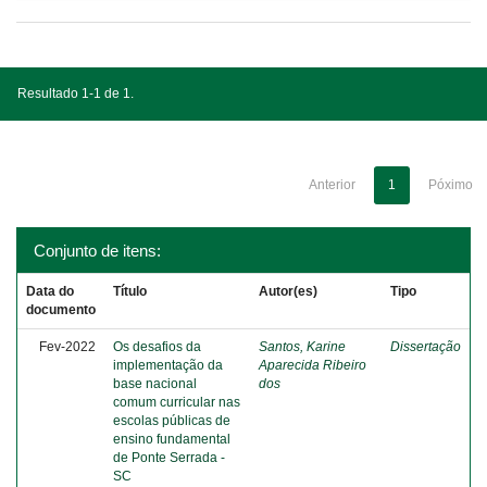
Resultado 1-1 de 1.
Anterior
1
Póximo
Conjunto de itens:
Data do
Título
Autor(es)
Tipo
documento
Fev-2022
Os desafios da
Santos, Karine
Dissertação
implementação da
Aparecida Ribeiro
base nacional
dos
comum curricular nas
escolas públicas de
ensino fundamental
de Ponte Serrada -
SC