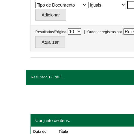
|
Resultados/Página
Ordenar registros por
Resultado 1-1 de 1.
Conjunto de itens:
Data do
Título