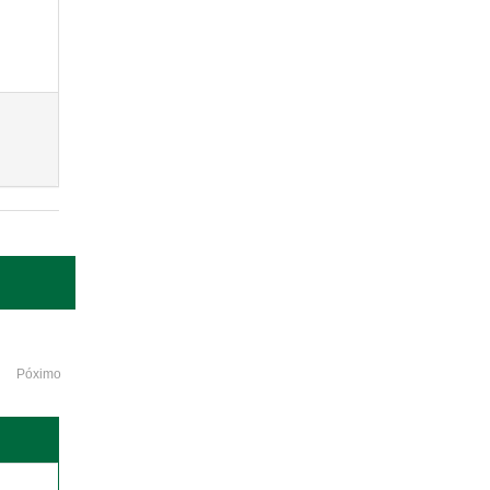
Póximo
o