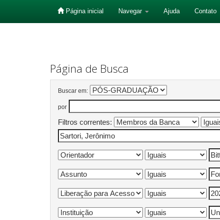
Página inicial
Navegar
Ajuda
Contato
Skip
navigation
Página de Busca
Buscar em:
por
Filtros correntes: