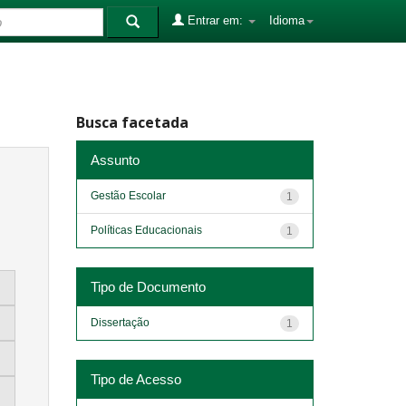
Entrar em:
Idioma
Busca facetada
Assunto
Gestão Escolar
1
Políticas Educacionais
1
Tipo de Documento
Dissertação
1
Tipo de Acesso