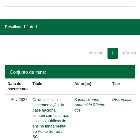
Resultado 1-1 de 1.
Anterior
1
Póximo
Conjunto de itens:
Data do
Título
Autor(es)
Tipo
documento
Fev-2022
Os desafios da
Santos, Karine
Dissertação
implementação da
Aparecida Ribeiro
base nacional
dos
comum curricular nas
escolas públicas de
ensino fundamental
de Ponte Serrada -
SC