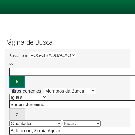
Skip
navigation
Página de Busca
Buscar em:
por
Filtros correntes: