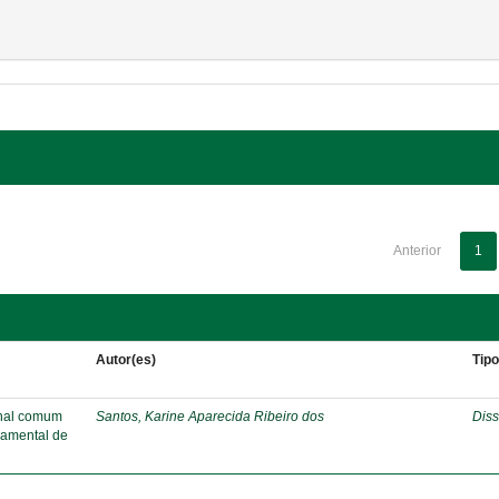
Anterior
1
Autor(es)
Tip
onal comum
Santos, Karine Aparecida Ribeiro dos
Diss
damental de