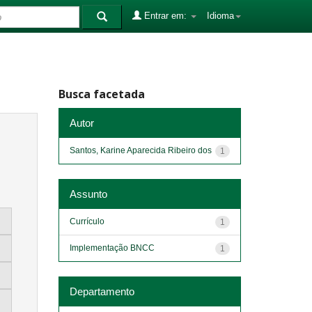
Entrar em:
Idioma
Busca facetada
Autor
Santos, Karine Aparecida Ribeiro dos
1
Assunto
Currículo
1
Implementação BNCC
1
Departamento