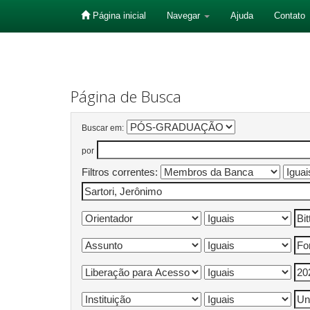
Página inicial
Navegar
Ajuda
Contato
Skip
navigation
Página de Busca
Buscar em:
por
Filtros correntes: