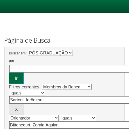
Skip
navigation
Página de Busca
Buscar em:
por
Filtros correntes: