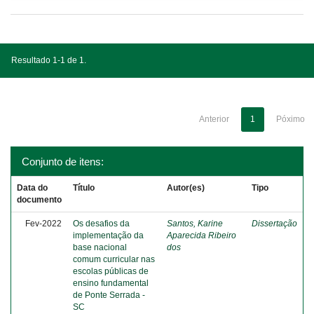
Resultado 1-1 de 1.
Anterior
1
Póximo
Conjunto de itens:
Data do
Título
Autor(es)
Tipo
documento
Fev-2022
Os desafios da
Santos, Karine
Dissertação
implementação da
Aparecida Ribeiro
base nacional
dos
comum curricular nas
escolas públicas de
ensino fundamental
de Ponte Serrada -
SC