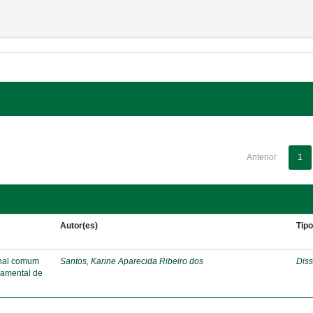
Anterior
1
Autor(es)
Tip
onal comum
Santos, Karine Aparecida Ribeiro dos
Diss
damental de