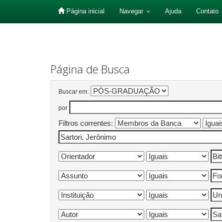
Página inicial
Navegar
Ajuda
Contato
Skip
navigation
Página de Busca
Buscar em:
por
Filtros correntes: