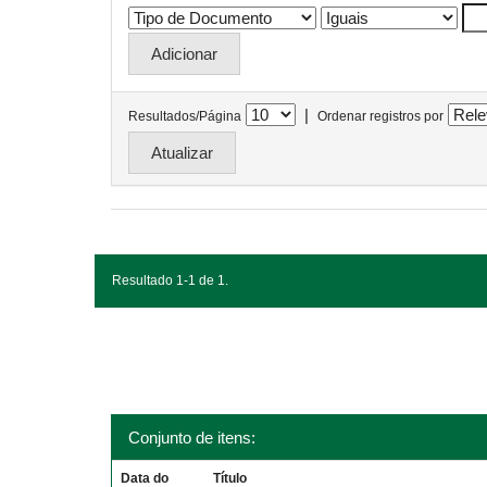
|
Resultados/Página
Ordenar registros por
Resultado 1-1 de 1.
Conjunto de itens:
Data do
Título