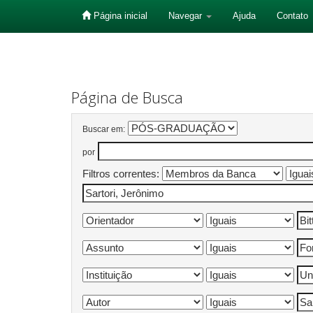
Página inicial
Navegar
Ajuda
Contato
Skip
navigation
Página de Busca
Buscar em:
por
Filtros correntes: