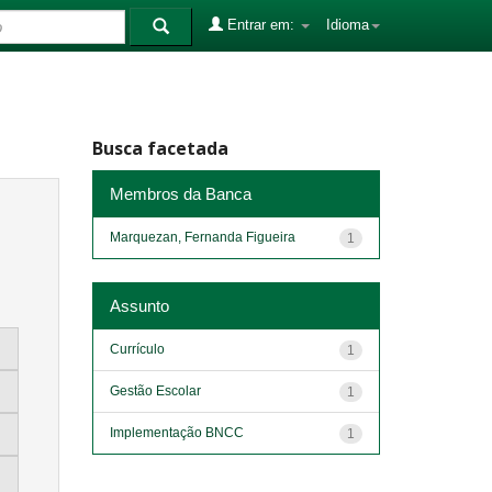
Entrar em:
Idioma
Busca facetada
Membros da Banca
Marquezan, Fernanda Figueira
1
Assunto
Currículo
1
Gestão Escolar
1
Implementação BNCC
1