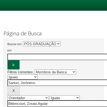
Skip
navigation
Página de Busca
Buscar em:
por
Filtros correntes: