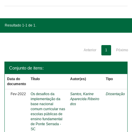
Resultado 1-1 de 1.
Anterior
1
Póximo
Conjunto de itens:
Data do
Título
Autor(es)
Tipo
documento
Fev-2022
Os desafios da
Santos, Karine
Dissertação
implementação da
Aparecida Ribeiro
base nacional
dos
comum curricular nas
escolas públicas de
ensino fundamental
de Ponte Serrada -
SC