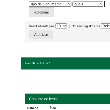
|
Resultados/Página
Ordenar registros por
Resultado 1-1 de 1.
Conjunto de itens:
Data do
Título