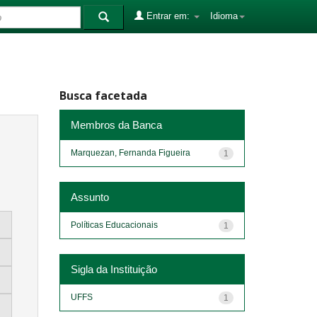
Entrar em:
Idioma
Busca facetada
Membros da Banca
Marquezan, Fernanda Figueira
1
Assunto
Políticas Educacionais
1
Sigla da Instituição
UFFS
1