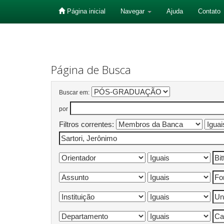
Página inicial
Navegar
Ajuda
Contato
Skip
navigation
Página de Busca
Buscar em:
por
Filtros correntes: