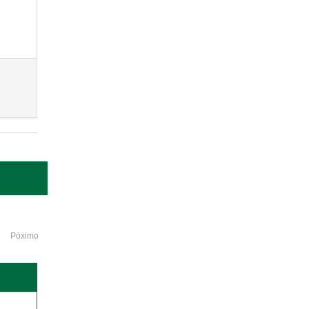
Póximo
o