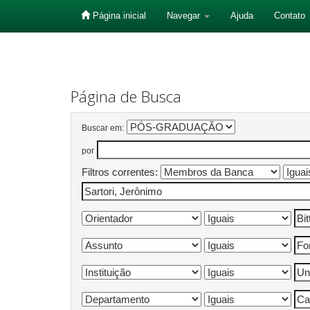
Página inicial
Navegar
Ajuda
Contato
Skip
navigation
Página de Busca
Buscar em:
por
Filtros correntes: