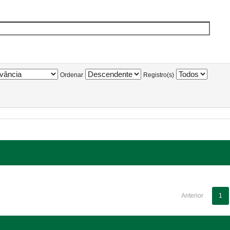
Ordenar
Registro(s)
Anterior
1