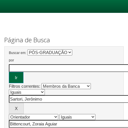
Skip
navigation
Página de Busca
Buscar em:
por
Filtros correntes: