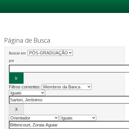
Skip
navigation
Página de Busca
Buscar em:
por
Filtros correntes: