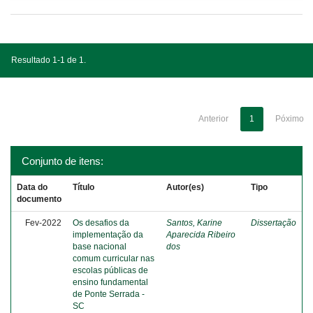
Resultado 1-1 de 1.
Anterior
1
Póximo
Conjunto de itens:
Data do
Título
Autor(es)
Tipo
documento
Fev-2022
Os desafios da
Santos, Karine
Dissertação
implementação da
Aparecida Ribeiro
base nacional
dos
comum curricular nas
escolas públicas de
ensino fundamental
de Ponte Serrada -
SC