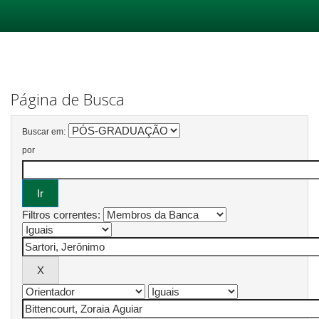
Skip
navigation
Página de Busca
Buscar em:
por
Filtros correntes: