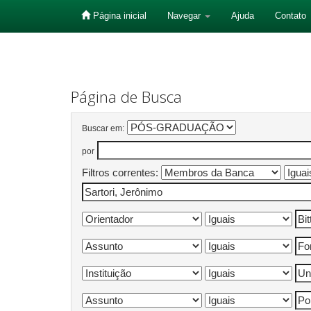
Página inicial
Navegar
Ajuda
Contato
Skip
navigation
Página de Busca
Buscar em:
por
Filtros correntes: