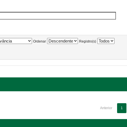
Ordenar
Registro(s)
Anterior
1