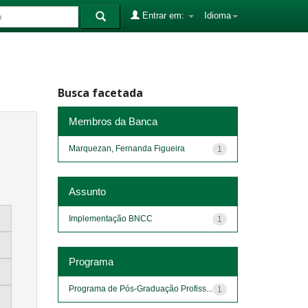
Entrar em:
Idioma
Busca facetada
Membros da Banca
Marquezan, Fernanda Figueira
1
Assunto
Implementação BNCC
1
Programa
Programa de Pós-Graduação Profiss...
1