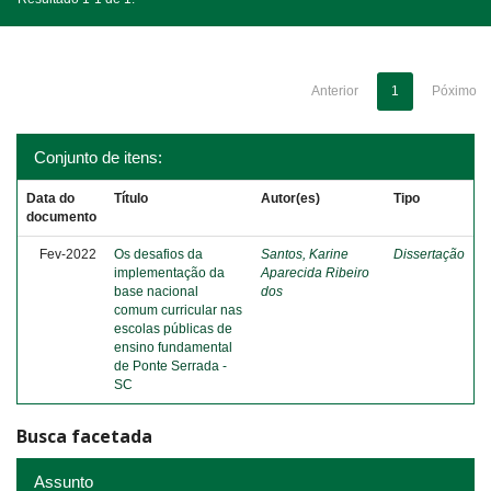
Anterior
1
Póximo
Conjunto de itens:
Data do
Título
Autor(es)
Tipo
documento
Fev-2022
Os desafios da
Santos, Karine
Dissertação
implementação da
Aparecida Ribeiro
base nacional
dos
comum curricular nas
escolas públicas de
ensino fundamental
de Ponte Serrada -
SC
Busca facetada
Assunto