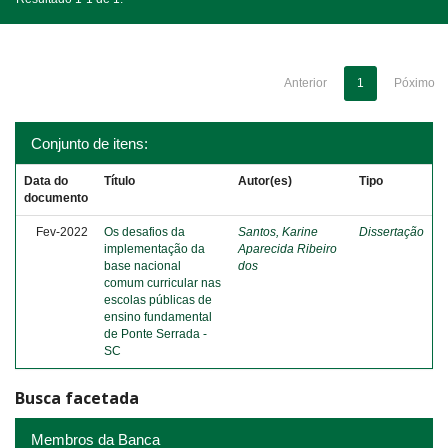
Anterior
1
Póximo
Conjunto de itens:
Data do
Título
Autor(es)
Tipo
documento
Fev-2022
Os desafios da
Santos, Karine
Dissertação
implementação da
Aparecida Ribeiro
base nacional
dos
comum curricular nas
escolas públicas de
ensino fundamental
de Ponte Serrada -
SC
Busca facetada
Membros da Banca