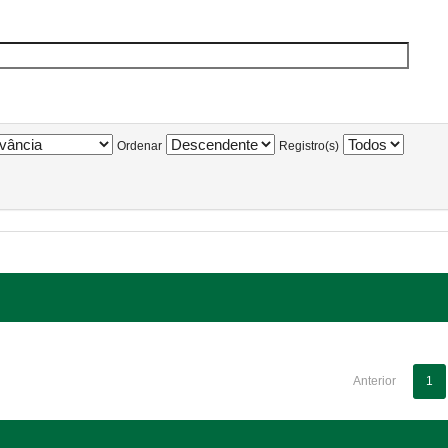
Ordenar
Registro(s)
Anterior
1