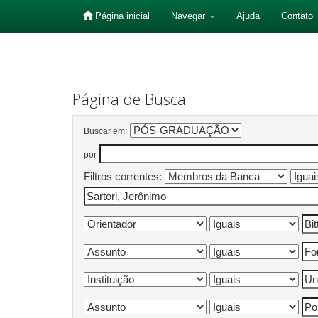
Página inicial
Navegar
Ajuda
Contato
Skip
navigation
Página de Busca
Buscar em:
por
Filtros correntes: