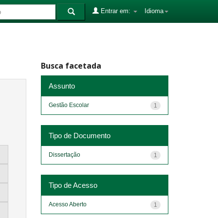
Entrar em:
Idioma
Busca facetada
Assunto
Gestão Escolar
1
Tipo de Documento
Dissertação
1
Tipo de Acesso
Acesso Aberto
1