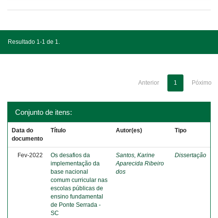
Resultado 1-1 de 1.
Anterior
1
Póximo
Conjunto de itens:
Data do
Título
Autor(es)
Tipo
documento
Fev-2022
Os desafios da
Santos, Karine
Dissertação
implementação da
Aparecida Ribeiro
base nacional
dos
comum curricular nas
escolas públicas de
ensino fundamental
de Ponte Serrada -
SC