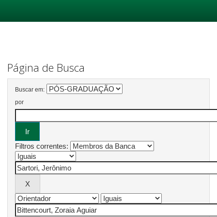
Skip
navigation
Página de Busca
Buscar em:
por
Filtros correntes: