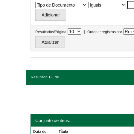
|
Resultados/Página
Ordenar registros por
Resultado 1-1 de 1.
Conjunto de itens:
Data do
Título