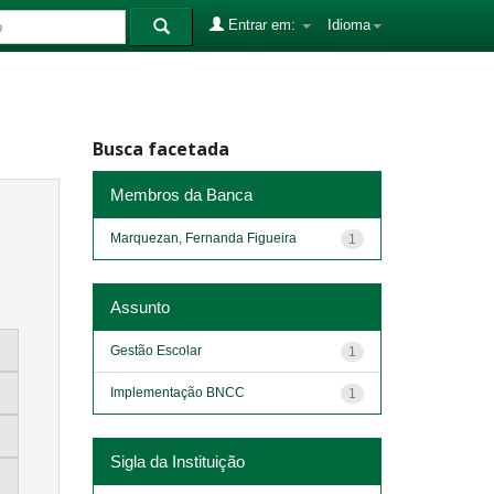
Entrar em:
Idioma
Busca facetada
Membros da Banca
Marquezan, Fernanda Figueira
1
Assunto
Gestão Escolar
1
Implementação BNCC
1
Sigla da Instituição