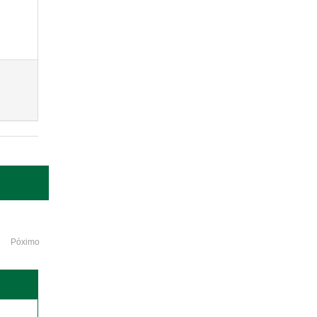
Póximo
o