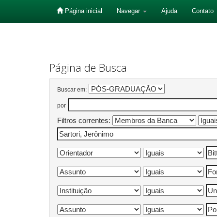
Página inicial
Navegar
Ajuda
Contato
Skip
navigation
Página de Busca
Buscar em:
por
Filtros correntes: