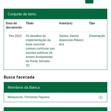
Conjunto de itens:
Data do
Título
Autor(es)
Tipo
documento
Fev-2022
Os desafios da
Santos, Karine
Dissertação
implementação da
Aparecida Ribeiro
base nacional
dos
comum curricular nas
escolas públicas de
ensino fundamental
de Ponte Serrada -
SC
Busca facetada
Membros da Banca
Marquezan, Fernanda Figueira
1