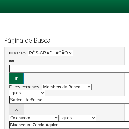
Skip
navigation
Página de Busca
Buscar em:
por
Filtros correntes: