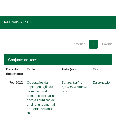
Resultado 1-1 de 1.
Anterior
1
Póximo
Conjunto de itens:
Data do
Título
Autor(es)
Tipo
documento
Fev-2022
Os desafios da
Santos, Karine
Dissertação
implementação da
Aparecida Ribeiro
base nacional
dos
comum curricular nas
escolas públicas de
ensino fundamental
de Ponte Serrada -
SC