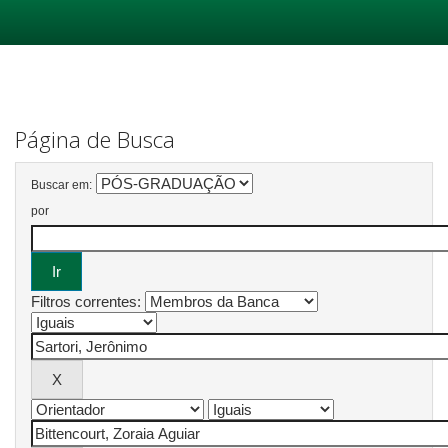
Skip
navigation
Página de Busca
Buscar em:
por
Filtros correntes: