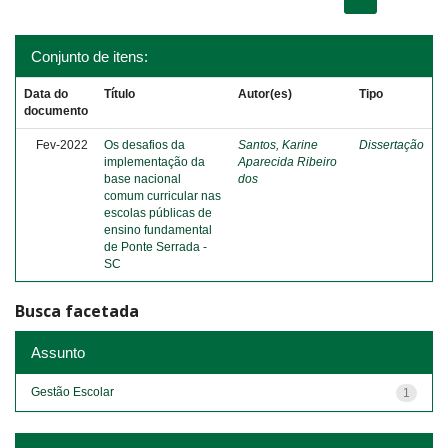
Conjunto de itens:
Data do
Título
Autor(es)
Tipo
documento
Fev-2022
Os desafios da
Santos, Karine
Dissertação
implementação da
Aparecida Ribeiro
base nacional
dos
comum curricular nas
escolas públicas de
ensino fundamental
de Ponte Serrada -
SC
Busca facetada
Assunto
Gestão Escolar
1