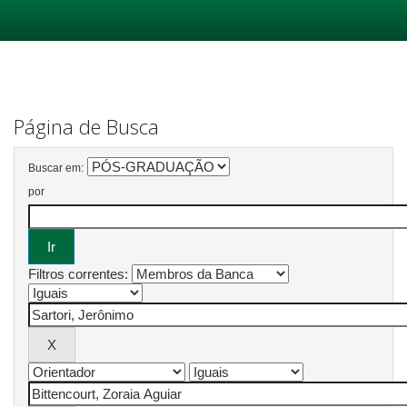
Skip
navigation
Página de Busca
Buscar em:
por
Filtros correntes: