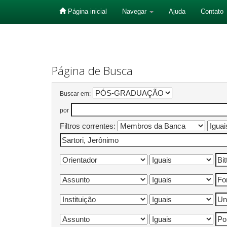
Página inicial
Navegar
Ajuda
Contato
Skip
navigation
Página de Busca
Buscar em:
por
Filtros correntes: