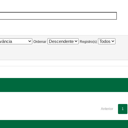
Ordenar
Registro(s)
Anterior
1