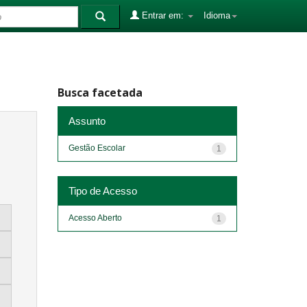
Entrar em:
Idioma
Busca facetada
Assunto
Gestão Escolar
1
Tipo de Acesso
Acesso Aberto
1