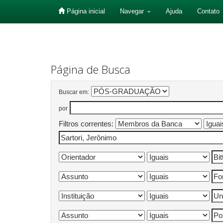
Página inicial
Navegar
Ajuda
Contato
Skip
navigation
Página de Busca
Buscar em:
por
Filtros correntes: