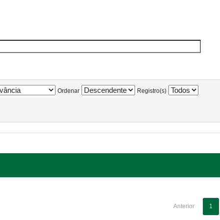
Ordenar
Registro(s)
Anterior
1