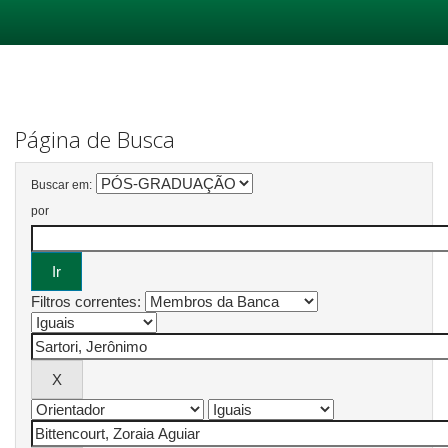
Skip
navigation
Página de Busca
Buscar em:
por
Filtros correntes: