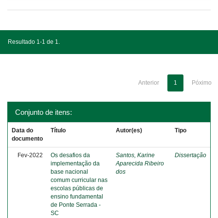
Resultado 1-1 de 1.
Anterior
1
Póximo
Conjunto de itens:
Data do
Título
Autor(es)
Tipo
documento
Fev-2022
Os desafios da
Santos, Karine
Dissertação
implementação da
Aparecida Ribeiro
base nacional
dos
comum curricular nas
escolas públicas de
ensino fundamental
de Ponte Serrada -
SC